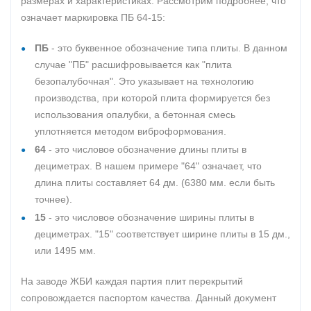
размерах и характеристиках. Рассмотрим подробнее, что
означает маркировка ПБ 64-15:
ПБ
- это буквенное обозначение типа плиты. В данном
случае "ПБ" расшифровывается как "плита
безопалубочная". Это указывает на технологию
производства, при которой плита формируется без
использования опалубки, а бетонная смесь
уплотняется методом виброформования.
64
- это числовое обозначение длины плиты в
дециметрах. В нашем примере "64" означает, что
длина плиты составляет 64 дм. (6380 мм. если быть
точнее).
15
- это числовое обозначение ширины плиты в
дециметрах. "15" соответствует ширине плиты в 15 дм.,
или 1495 мм.
На заводе ЖБИ каждая партия плит перекрытий
сопровождается паспортом качества. Данный документ