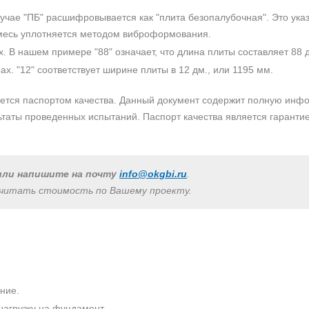
лучае "ПБ" расшифровывается как "плита безопалубочная". Это ука
смесь уплотняется методом виброформования.
 В нашем примере "88" означает, что длина плиты составляет 88 д
х. "12" соответствует ширине плиты в 12 дм., или 1195 мм.
тся паспортом качества. Данный документ содержит полную инфор
ультаты проведенных испытаний. Паспорт качества является гарант
ли напишите на почту
info@okgbi.ru
.
считать стоимость по Вашему проекту.
ние.
агрузку на фундамент.