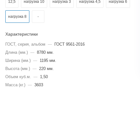
12,5
нагрузка 10
нагрузка 3
нагрузка 4,5
нагрузка 6
нагрузка 8
-
Характеристики
ГОСТ, серия, альбом
—
ГОСТ 9561-2016
Длина (мм.)
—
8780 мм.
Ширина (мм.)
—
1195 мм.
Высота (мм.)
—
220 мм.
Объем куб.м.
—
1,50
Масса (кг.)
—
3603