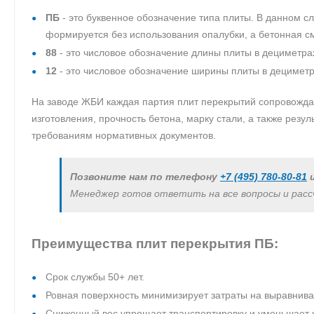
ПБ
- это буквенное обозначение типа плиты. В данном с
формируется без использования опалубки, а бетонная 
88
- это числовое обозначение длины плиты в дециметрах.
12
- это числовое обозначение ширины плиты в дециметра
На заводе ЖБИ каждая партия плит перекрытий сопровождае
изготовления, прочность бетона, марку стали, а также рез
требованиям нормативных документов.
Позвоните нам по телефону
+7 (495) 780-80-81
и
Менеджер готов ответить на все вопросы и рас
Преимущества плит перекрытия ПБ:
Срок службы 50+ лет.
Ровная поверхность минимизирует затраты на выравнива
Сниженный вес упрощает транспортировку и уменьшает н