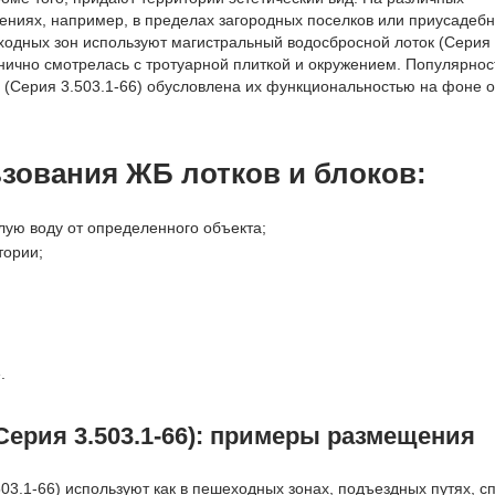
дениях, например, в пределах загородных поселков или приусадеб
еходных зон используют магистральный водосбросной лоток (Серия 
нично смотрелась с тротуарной плиткой и окружением. Популярнос
(Серия 3.503.1-66) обусловлена их функциональностью на фоне о
зования ЖБ лотков и блоков:
лую воду от определенного объекта;
тории;
.
ерия 3.503.1-66): примеры размещения
.1-66) используют как в пешеходных зонах, подъездных путях, спо