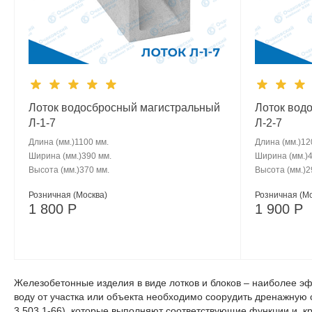
Лоток водосбросный магистральный
Лоток вод
Л-1-7
Л-2-7
Длина (мм.)
1100 мм.
Длина (мм.)
12
Ширина (мм.)
390 мм.
Ширина (мм.)
Высота (мм.)
370 мм.
Высота (мм.)
2
Розничная (Москва)
Розничная (Мо
1 800
Р
1 900
Р
Железобетонные изделия в виде лотков и блоков – наиболее э
воду от участка или объекта необходимо соорудить дренажную 
3.503.1-66), которые выполняют соответствующие функции и, кр