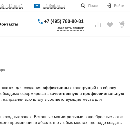
й, д.14, стр.2
info@okgbi.ru
Поиск
Войти
+7 (495) 780-80-81
Контакты
Заказать звонок
ара
еняются для создания
эффективных
конструкций по сбросу
 необходимо сформировать
качественную
и
профессиональную
, направляя всю влагу в соответствующие места для
 пешеходных зонах. Бетонные магистральные водосбросные лотки
окого применения в абсолютно любых местах, где надо создать