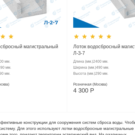
осбросный магистральный
Лоток водосбросный маги
Л-3-7
00 мм.
Длина (мм.)
2400 мм.
490 мм.
Ширина (мм.)
490 мм.
90 мм.
Высота (мм.)
290 мм.
сква)
Розничная (Москва)
4 300
Р
ффективные конструкции для сооружения систем сброса воды. Чтоб
систему. Для этого используют лотки водосбросные магистральные
оме того, придают территории эстетический вид. На различных