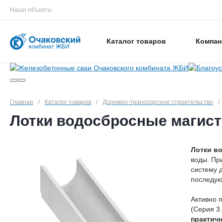
Наши объекты
Каталог товаров
Компан
Главная
/
Каталог товаров
/
Дорожно-транспортное строительство
/
Лотки водосбросные магистр
Лотки во
воды. Пр
систему 
последую
Активно 
(Серия 3
практич