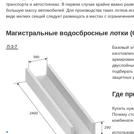
транспорта и автостоянках. В первом случае крайне важно раз
большую массу автомобилей. Для производства таких лотков ис
виде мелких секций следует размещать в местах с ограничениям
Магистральные водосбросные лотки (Се
Базовый эл
изготовлен
армирован
двуслойным
подбирать 
защитных р
Где пр
Купить ну
Почему сто
комбинате
использова