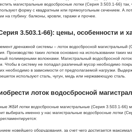
местить магистральные водосбросные лотки (Серия 3.503.1-66) так
пользуют форму с квадратным или прямоугольным сечением. А лотк
и на глубину: балконы, кровли, гаражи и прочее.
рия 3.503.1-66): цены, особенности и х
емент дренажной системы – лоток водосбросной магистральный (Се
ия. Производство таких лотков основано на использовании таких 
ный полимерными волокнами. Магистральный водосбросной лоток (
. Чтобы в систему не попадал различный мусор необходимо покры
их необходимо в зависимости от предполагаемой нагрузки. Выдерж
ешеток используют сталь, чугун, медь или нержавеющую сталь.
иобрести лоток водосбросной магистраль
жные ЖБИ лотки водосбросные магистральные (Серия 3.503.1-66) 
ит выбирать именно у нас магистральные водосбросные лотки (Се
 регламентируется:
нием новейшего оборудования, за счет чего достигается максимал