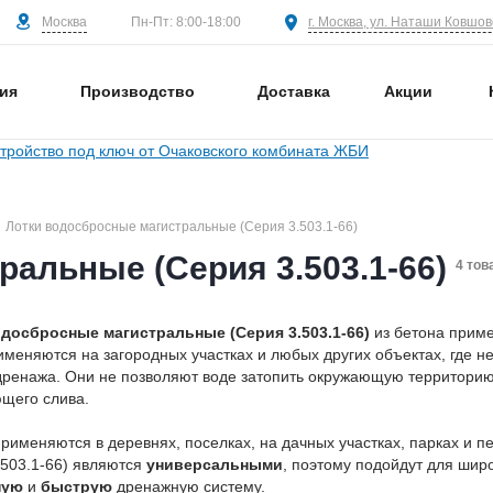
Москва
г. Москва, ул. Наташи Ковшово
Пн-Пт: 8:00-18:00
ия
Производство
Доставка
Акции
Лотки водосбросные магистральные (Серия 3.503.1-66)
альные (Серия 3.503.1-66)
4 тов
досбросные магистральные (Серия 3.503.1-66)
из бетона прим
именяются на загородных участках и любых других объектах, где
дренажа. Они не позволяют воде затопить окружающую территорию
щего слива.
применяются в деревнях, поселках, на дачных участках, парках и
.503.1-66) являются
универсальными
, поэтому подойдут для шир
ную
и
быструю
дренажную систему.