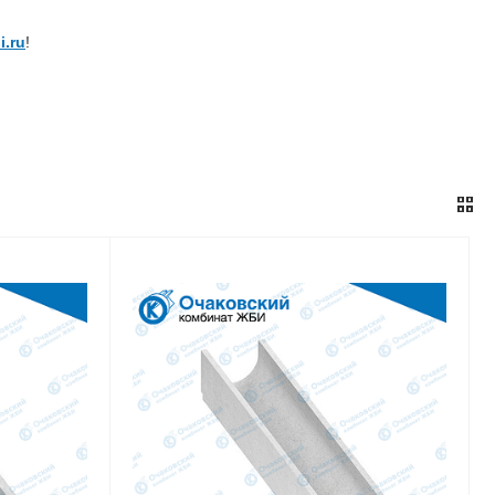
i.ru
!