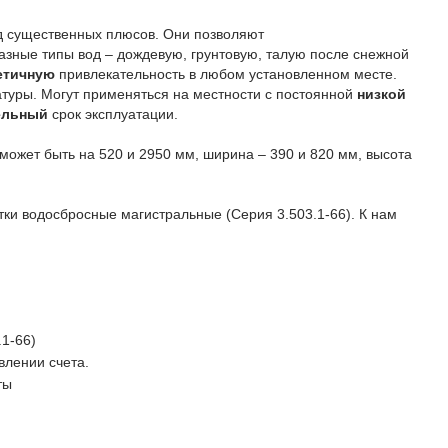
яд существенных плюсов. Они позволяют
азные типы вод – дождевую, грунтовую, талую после снежной
етичную
привлекательность в любом установленном месте.
туры. Могут применяться на местности с постоянной
низкой
ельный
срок эксплуатации.
может быть на 520 и 2950 мм, ширина – 390 и 820 мм, высота
ки водосбросные магистральные (Серия 3.503.1-66). К нам
1-66)
влении счета.
ты