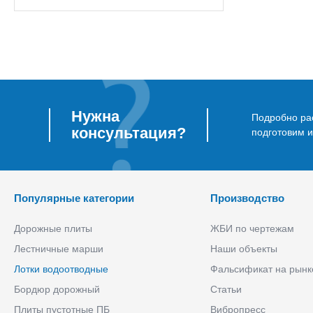
Нужна
Подробно рас
консультация?
подготовим 
Популярные категории
Производство
Дорожные плиты
ЖБИ по чертежам
Лестничные марши
Наши объекты
Лотки водоотводные
Фальсификат на рынк
Бордюр дорожный
Статьи
Плиты пустотные ПБ
Вибропресс