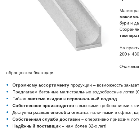
Магистра
максима
бури и д
Сохраня
темпера
На практ
200 и 43
Очаковск
обращаются благодаря:
Огромному ассортименту
продукции – возможность заказат
Предлагаем бетонные магистральные водосбросные лотки (С
Гибкая
система скидок
и
персональный подход
Собственное производство
с высокими требованиями к ка
Доступны
разные способы оплаты
: наличными в офисе, ка
Собственная служба доставки –
оперативно привозим лотк
Надёжный поставщик –
нам более 32-х лет!