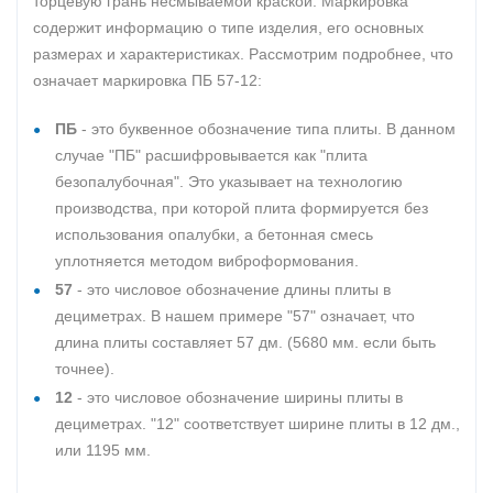
торцевую грань несмываемой краской. Маркировка
содержит информацию о типе изделия, его основных
размерах и характеристиках. Рассмотрим подробнее, что
означает маркировка ПБ 57-12:
ПБ
- это буквенное обозначение типа плиты. В данном
случае "ПБ" расшифровывается как "плита
безопалубочная". Это указывает на технологию
производства, при которой плита формируется без
использования опалубки, а бетонная смесь
уплотняется методом виброформования.
57
- это числовое обозначение длины плиты в
дециметрах. В нашем примере "57" означает, что
длина плиты составляет 57 дм. (5680 мм. если быть
точнее).
12
- это числовое обозначение ширины плиты в
дециметрах. "12" соответствует ширине плиты в 12 дм.,
или 1195 мм.