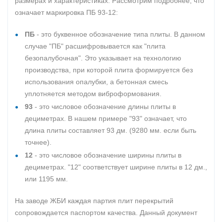
размерах и характеристиках. Рассмотрим подробнее, что
означает маркировка ПБ 93-12:
ПБ
- это буквенное обозначение типа плиты. В данном
случае "ПБ" расшифровывается как "плита
безопалубочная". Это указывает на технологию
производства, при которой плита формируется без
использования опалубки, а бетонная смесь
уплотняется методом виброформования.
93
- это числовое обозначение длины плиты в
дециметрах. В нашем примере "93" означает, что
длина плиты составляет 93 дм. (9280 мм. если быть
точнее).
12
- это числовое обозначение ширины плиты в
дециметрах. "12" соответствует ширине плиты в 12 дм.,
или 1195 мм.
На заводе ЖБИ каждая партия плит перекрытий
сопровождается паспортом качества. Данный документ