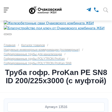
Главная
/
Каталог товаров
/
Наружные инженерные коммуникации (полимерные)
/
Гофрированные трубы для канализации
/
Гофрированные трубы POLYTRON ProKan
/
Гофрированные трубы POLYTRON ProKan SN8
Труба гофр. ProKan PE SN8
ID 200/225x3000 (с муфтой)
Артикул
13516