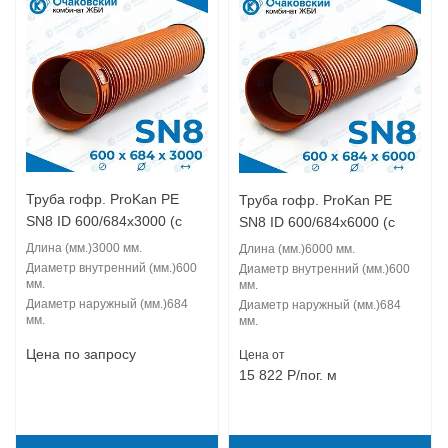
Труба гофр. ProKan PE
Труба гофр. ProKan PE
SN8 ID 600/684x3000 (с
SN8 ID 600/684x6000 (с
муфтой)
муфтой)
Длина (мм.)
3000 мм.
Длина (мм.)
6000 мм.
Диаметр внутренний (мм.)
600
Диаметр внутренний (мм.)
600
мм.
мм.
Диаметр наружный (мм.)
684
Диаметр наружный (мм.)
684
мм.
мм.
Цена по запросу
Цена от
15 822
Р
/пог. м