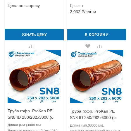
Цена по запросу
Цена от
2 032
Р
/пог. м
УЗНАТЬ ЦЕНУ
В КОРЗИНУ
Труба гофр. ProKan PE
Труба гофр. ProKan PE
SN8 ID 250/282x3000 (с
SN8 ID 250/282x6000 (с
муфтой)
муфтой)
Длина (мм.)
3000 мм.
Длина (мм.)
6000 мм.