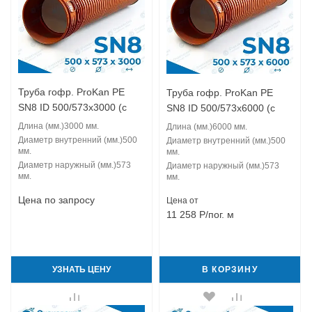
Труба гофр. ProKan PE
Труба гофр. ProKan PE
SN8 ID 500/573x3000 (с
SN8 ID 500/573x6000 (с
муфтой)
муфтой)
Длина (мм.)
3000 мм.
Длина (мм.)
6000 мм.
Диаметр внутренний (мм.)
500
Диаметр внутренний (мм.)
500
мм.
мм.
Диаметр наружный (мм.)
573
Диаметр наружный (мм.)
573
мм.
мм.
Цена по запросу
Цена от
11 258
Р
/пог. м
УЗНАТЬ ЦЕНУ
В КОРЗИНУ