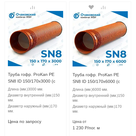
Труба гофр. ProKan PE
Труба гофр. ProKan PE
SN8 ID 150/170x3000 (с
SN8 ID 150/170x6000 (с
муфтой)
муфтой)
Длина (мм.)
3000 мм.
Длина (мм.)
6000 мм.
Диаметр внутренний (мм.)
150
Диаметр внутренний (мм.)
150
мм.
мм.
Диаметр наружный (мм.)
170
Диаметр наружный (мм.)
170
мм.
мм.
Цена по запросу
Цена от
1 230
Р
/пог. м