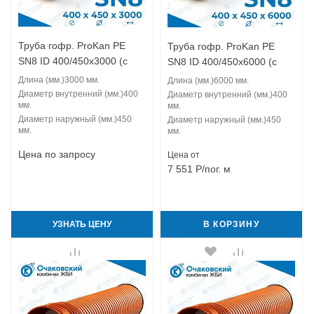
Труба гофр. ProKan PE
Труба гофр. ProKan PE
SN8 ID 400/450x3000 (с
SN8 ID 400/450x6000 (с
муфтой)
муфтой)
Длина (мм.)
3000 мм.
Длина (мм.)
6000 мм.
Диаметр внутренний (мм.)
400
Диаметр внутренний (мм.)
400
мм.
мм.
Диаметр наружный (мм.)
450
Диаметр наружный (мм.)
450
мм.
мм.
Цена по запросу
Цена от
7 551
Р
/пог. м
УЗНАТЬ ЦЕНУ
В КОРЗИНУ