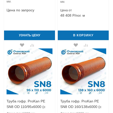
мм.
мм.
Цена по запросу
Цена от
48 408
Р
/пог. м
УЗНАТЬ ЦЕНУ
В КОРЗИНУ
Труба гофр. ProKan PE
Труба гофр. ProKan PE
SN8 OD 110/95x6000 (с
SN8 OD 160/138x6000 (с
муфтой)
муфтой)