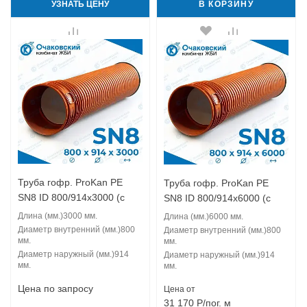
УЗНАТЬ ЦЕНУ
В КОРЗИНУ
Труба гофр. ProKan PE
Труба гофр. ProKan PE
SN8 ID 800/914x3000 (с
SN8 ID 800/914x6000 (с
муфтой)
муфтой)
Длина (мм.)
3000 мм.
Длина (мм.)
6000 мм.
Диаметр внутренний (мм.)
800
Диаметр внутренний (мм.)
800
мм.
мм.
Диаметр наружный (мм.)
914
Диаметр наружный (мм.)
914
мм.
мм.
Цена по запросу
Цена от
31 170
Р
/пог. м