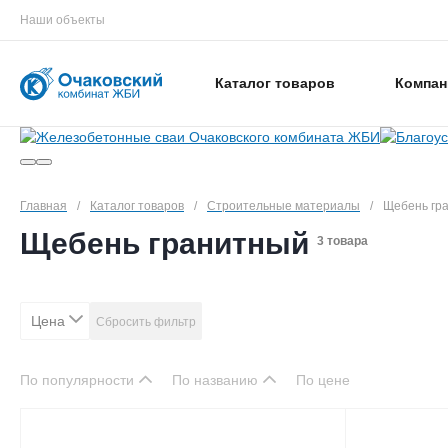
Наши объекты
Каталог товаров
Компан
Главная
/
Каталог товаров
/
Строительные материалы
/
Щебень гр
Щебень гранитный
3 товара
Цена
Сбросить фильтр
По популярности
По названию
По цене