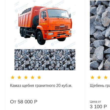
Камаз щебня гранитного 20 куб.м.
Щебень гра
От
58 000
Р
Цена от
3 100
Р