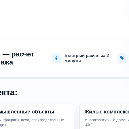
 — расчет
Быстрый расчет за 2
тажа
минуты
кта:
мышленные объекты
Жилые комплекс
, фабрики, цеха, производственные
Многоквартирные дома, 
дки
ИЖС