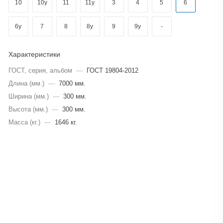
10
10у
11
11у
3
4
5
6
6у
7
8
8у
9
9у
-
Характеристики
ГОСТ, серия, альбом
—
ГОСТ 19804-2012
Длина (мм.)
—
7000 мм.
Ширина (мм.)
—
300 мм.
Высота (мм.)
—
300 мм.
Масса (кг.)
—
1646 кг.