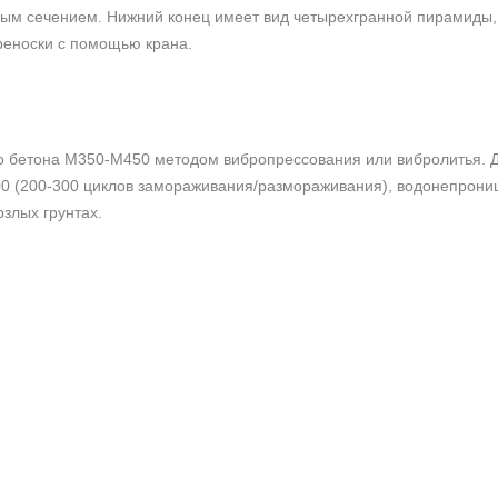
ым сечением. Нижний конец имеет вид четырехгранной пирамиды, ч
реноски с помощью крана.
го бетона М350-М450 методом вибропрессования или вибролитья. 
00 (200-300 циклов замораживания/размораживания), водонепрониц
злых грунтах.