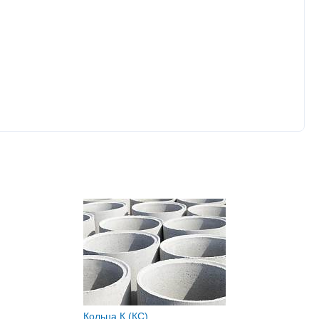
Кольца К (КС)