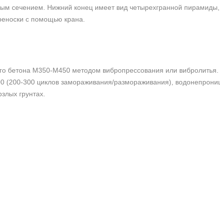
ым сечением. Нижний конец имеет вид четырехгранной пирамиды, ч
реноски с помощью крана.
ого бетона М350-М450 методом вибропрессования или вибролитья.
00 (200-300 циклов замораживания/размораживания), водонепрониц
злых грунтах.