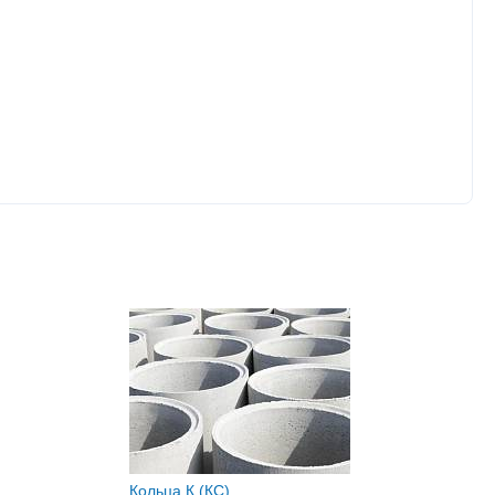
Кольца К (КС)