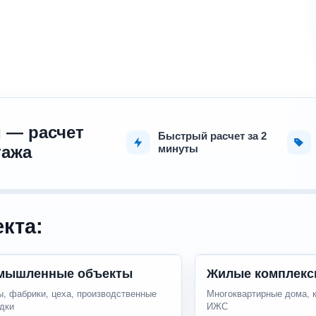
 — расчет
Быстрый расчет за 2
тажа
минуты
кта:
мышленные объекты
Жилые комплекс
, фабрики, цеха, производственные
Многоквартирные дома, 
дки
ИЖС