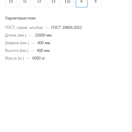
10
11
12
13
13у
8
9
Характеристики
ГОСТ, серия, альбом
—
ГОСТ 19804-2012
Длина (мм.)
—
15000 мм.
Ширина (мм.)
—
400 мм.
Высота (мм.)
—
400 мм.
Масса (кг.)
—
6050 кг.