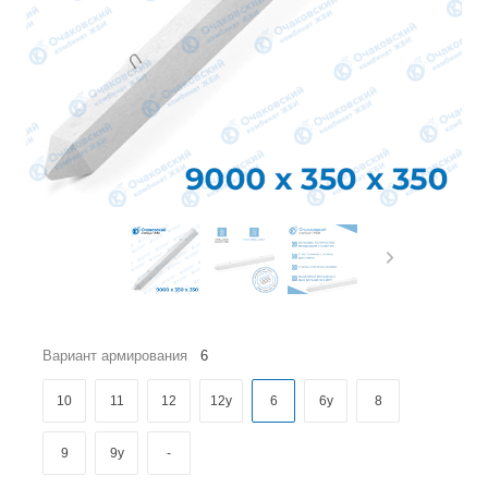
Вариант армирования
6
10
11
12
12у
6
6у
8
9
9у
-