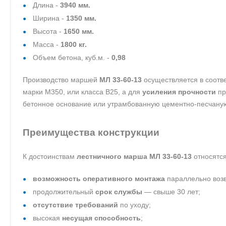
Длина -
3940 мм.
Ширина -
1350 мм.
Высота -
1650 мм.
Масса -
1800 кг.
Объем бетона, куб.м. -
0,98
Производство маршей
МЛ 33-60-13
осуществляется в соотве
марки М350, или класса B25, а для
усиления прочности
пр
бетонное основание или утрамбованную цементно-песчану
Преимущества конструкции
К достоинствам
лестничного марша МЛ 33-60-13
относятся
возможность оперативного монтажа
параллельно возв
продолжительный
срок службы
— свыше 30 лет;
отсутствие требований
по уходу;
высокая
несущая способность
;