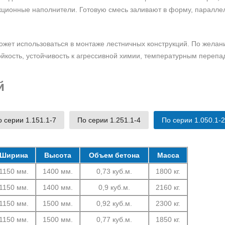
кционные наполнители. Готовую смесь заливают в форму, паралл
ожет использоваться в монтаже лестничных конструкций. По желан
кость, устойчивость к агрессивной химии, температурным перепа
й
 серии 1.151.1-7
По серии 1.251.1-4
По серии 1.050.1-2
Ширина
Высота
Объем бетона
Масса
1150 мм.
1400 мм.
0,73 куб.м.
1800 кг.
1150 мм.
1400 мм.
0,9 куб.м.
2160 кг.
1150 мм.
1500 мм.
0,92 куб.м.
2300 кг.
1150 мм.
1500 мм.
0,77 куб.м.
1850 кг.