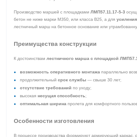
Производство маршей с площадками
ЛМП57.11.17-5-3
осуще
бетон не ниже марки М350, или класса B25, а для
усиления
лестничный марш на бетонное основание или утрамбованн
Преимущества конструкции
К достоинствам
лестничного марша с площадкой ЛМП57.1
возможность оперативного монтажа
параллельно возв
продолжительный
срок службы
— свыше 30 лет;
отсутствие требований
по уходу;
высокая
несущая способность
;
оптимальная ширина
пролета для комфортного пользов
Особенности изготовления
В процессе производства формируют армирующий каркас, с