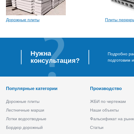
Дорожные плиты
Плиты перекр
Нужна
Подробно рас
консультация?
подготовим 
Популярные категории
Производство
Дорожные плиты
ЖБИ по чертежам
Лестничные марши
Наши объекты
Лотки водоотводные
Фальсификат на рынк
Бордюр дорожный
Статьи