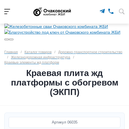
Главная
/
Каталог товаров
/
Дорожно-транспортное строительство
/
Железнодорожная инфраструктура
/
Краевые элементы жд платформ
Краевая плита жд
платформы с обогревом
(ЭКПП)
Артикул
06035