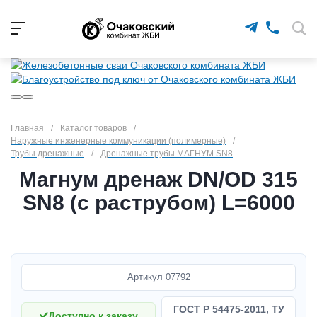
Главная
/
Каталог товаров
/
Наружные инженерные коммуникации (полимерные)
/
Трубы дренажные
/
Дренажные трубы МАГНУМ SN8
Магнум дренаж DN/OD 315
SN8 (с раструбом) L=6000
Артикул
07792
ГОСТ Р 54475-2011, ТУ
Доступно к заказу