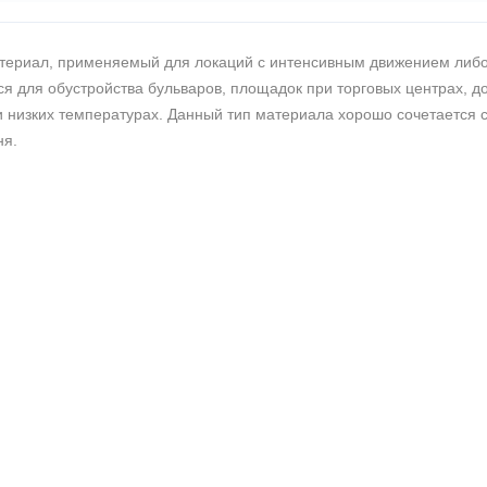
ериал, применяемый для локаций с интенсивным движением либо 
ся для обустройства бульваров, площадок при торговых центрах, д
 и низких температурах. Данный тип материала хорошо сочетаетс
ня.