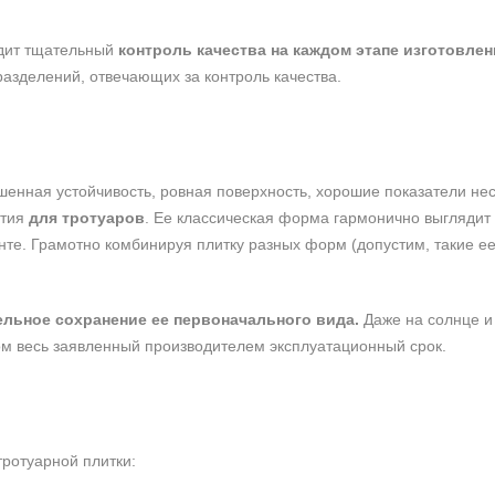
дит тщательный
контроль качества на каждом этапе изготовлен
азделений, отвечающих за контроль качества.
шенная устойчивость, ровная поверхность, хорошие показатели не
ытия
для тротуаров
. Ее классическая форма гармонично выглядит 
те. Грамотно комбинируя плитку разных форм (допустим, такие ее 
ельное сохранение ее первоначального вида.
Даже на солнце и
ом весь заявленный производителем эксплуатационный срок.
ротуарной плитки: