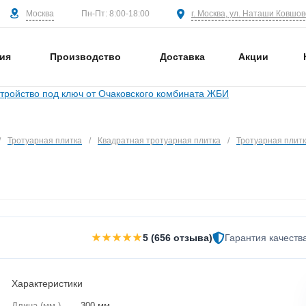
Москва
г. Москва, ул. Наташи Ковшово
Пн-Пт: 8:00-18:00
ия
Производство
Доставка
Акции
/
Тротуарная плитка
/
Квадратная тротуарная плитка
/
Тротуарная плит
★★★★★
5 (656 отзыва)
Гарантия качеств
Характеристики
Длина (мм.)
—
300 мм.