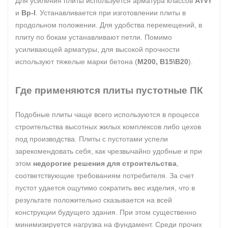
Для усиления плиты используется арматура классов
АтVт
и
Вр-I
. Устанавливается при изготовлении плиты в
продольном положении. Для удобства перемещений, в
плиту по бокам устанавливают петли. Помимо
усиливающей арматуры, для высокой прочности
используют тяжелые марки бетона (
М200, В15\В20
).
Где применяются плиты пустотные ПК
Подобные плиты чаще всего используются в процессе
строительства высотных жилых комплексов либо цехов
под производства. Плиты с пустотами успели
зарекомендовать себя, как чрезвычайно удобные и при
этом
недорогие решения для строительства
,
соответствующие требованиям потребителя. За счет
пустот удается ощутимо сократить вес изделия, что в
результате положительно сказывается на всей
конструкции будущего здания. При этом существенно
минимизируется нагрузка на фундамент. Среди прочих