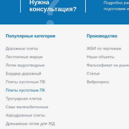
Нужна
Подробно рас
консультация?
подготовим 
Популярные категории
Производство
Дорожные плиты
ЖБИ по чертежам
Лестничные марши
Наши объекты
Лотки водоотводные
Фальсификат на рынк
Бордюр дорожный
Статьи
Плиты пустотные ПБ
Вибропресс
Плиты пустотные ПК
Тротуарная плитка
Сваи железобетонные
Аэродромные плиты
Дренажные лотки для ЖД