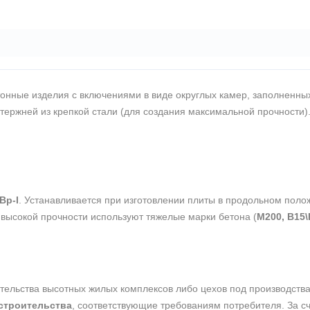
нные изделия с включениями в виде округлых камер, заполненных
ержней из крепкой стали (для создания максимальной прочности). 
Вр-I
. Устанавливается при изготовлении плиты в продольном поло
высокой прочности используют тяжелые марки бетона (
М200, В15\
ельства высотных жилых комплексов либо цехов под производства.
строительства
, соответствующие требованиям потребителя. За сче