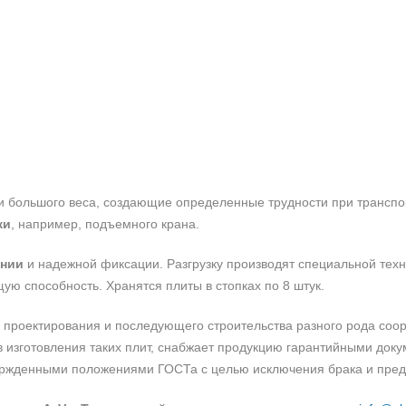
и большого веса, создающие определенные трудности при транспо
ки
, например, подъемного крана.
ении
и надежной фиксации. Разгрузку производят специальной техн
щую способность. Хранятся плиты в стопках по 8 штук.
 проектирования и последующего строительства разного рода соор
в изготовления таких плит, снабжает продукцию гарантийными док
твержденными положениями ГОСТа с целью исключения брака и пре