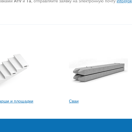
ровками
AтV
и
Та
, отправляйте заявку на электронную почту
info@ok
арши и площадки
Сваи