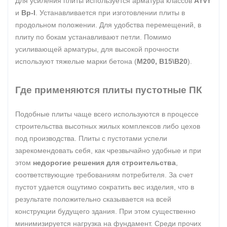
Для усиления плиты используется арматура классов
АтVт
и
Вр-I
. Устанавливается при изготовлении плиты в
продольном положении. Для удобства перемещений, в
плиту по бокам устанавливают петли. Помимо
усиливающей арматуры, для высокой прочности
используют тяжелые марки бетона (
М200, В15\В20
).
Где применяются плиты пустотные ПК
Подобные плиты чаще всего используются в процессе
строительства высотных жилых комплексов либо цехов
под производства. Плиты с пустотами успели
зарекомендовать себя, как чрезвычайно удобные и при
этом
недорогие решения для строительства
,
соответствующие требованиям потребителя. За счет
пустот удается ощутимо сократить вес изделия, что в
результате положительно сказывается на всей
конструкции будущего здания. При этом существенно
минимизируется нагрузка на фундамент. Среди прочих