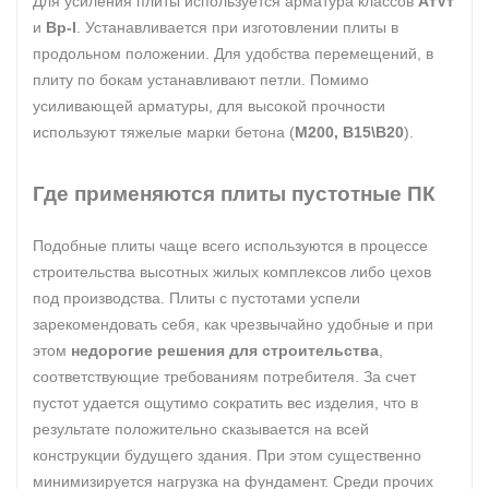
Для усиления плиты используется арматура классов
АтVт
и
Вр-I
. Устанавливается при изготовлении плиты в
продольном положении. Для удобства перемещений, в
плиту по бокам устанавливают петли. Помимо
усиливающей арматуры, для высокой прочности
используют тяжелые марки бетона (
М200, В15\В20
).
Где применяются плиты пустотные ПК
Подобные плиты чаще всего используются в процессе
строительства высотных жилых комплексов либо цехов
под производства. Плиты с пустотами успели
зарекомендовать себя, как чрезвычайно удобные и при
этом
недорогие решения для строительства
,
соответствующие требованиям потребителя. За счет
пустот удается ощутимо сократить вес изделия, что в
результате положительно сказывается на всей
конструкции будущего здания. При этом существенно
минимизируется нагрузка на фундамент. Среди прочих