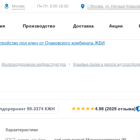
Москва
г. Москва, ул. Наташи Ковшово
Пн-Пт: 8:00-18:00
ия
Производство
Доставка
Акции
Железнодорожная инфраструктура
/
Краевые балки и ригели жд платфор
★★★★★
лдорпроект 99-3374 КЖН
4.98 (2029 отзыва)
Характеристики
ГОСТ, серия, альбом
—
раб.черт.разраб.Мосжилдорпроект 99-