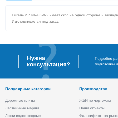
Ригель ИР 40-4.3-8-2 имеет скос на одной стороне и заклад
Изготавливается под заказ.
Нужна
Подробно рас
консультация?
подготовим 
Популярные категории
Производство
Дорожные плиты
ЖБИ по чертежам
Лестничные марши
Наши объекты
Лотки водоотводные
Фальсификат на рынк