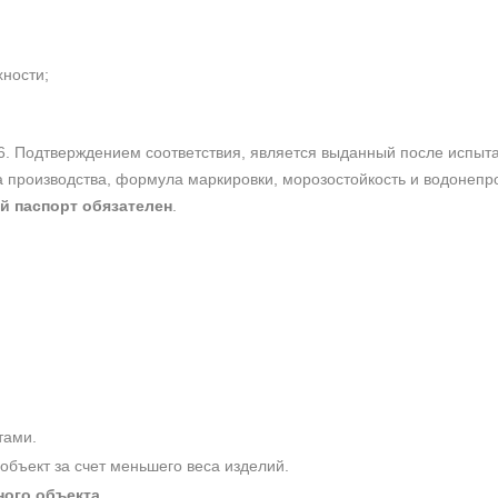
хности;
6. Подтверждением соответствия, является выданный после испы
та производства, формула маркировки, морозостойкость и водонеп
й паспорт обязателен
.
тами.
 объект за счет меньшего веса изделий.
ного объекта
.