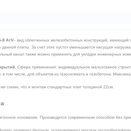
-8 АтV
– вид облегченных железобетонных конструкций, имеющий 
 данной плиты. За счет этих пустот уменьшается несущая нагрузка
ольный канал также можно применять для укладки инженерных ком
крытий.
Сфера применения: индивидуальное малоэтажное строител
, в том числе, для объектов из газосиликата и газобетона. Максим
 же схеме, что и монтаж стандартных плит толщиной 22см.
са
 бетонное основание. Производится современным способом без пр
рму заливают бетоном, устанавливают круглые пустообразователи