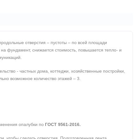
продольные отверстия – пустоты – по всей площади
 на фундамент, снижается стоимость, повышается тепло- и
муникаций.
ьство - частных дома, коттеджи, хозяйственные постройки,
ально возможное количество этажей – 3.
именения опалубки по
ГОСТ 9561-2016.
, чтобы сделать отверстия. Подготовленная лента