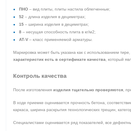
ПНО
– вид плиты, плиты настила облегченные;
52
– длина изделия в дециметрах;
15
– ширина изделия в дециметрах;
8
– несущая способность плита в кг/м2;
AT-V
– класс применяемой арматуры.
Маркировка может быть указана как с использованием тире, 
характеристик есть в сертификате качества
, который яв
Контроль качества
После изготовления
изделия тщательно проверяются
, п
В ходе приемке оценивается прочность бетона, соответстви
каркаса, ширина раскрытия технологических трещин, катего
Специалистами оценивается ряд показателей, все дефектны