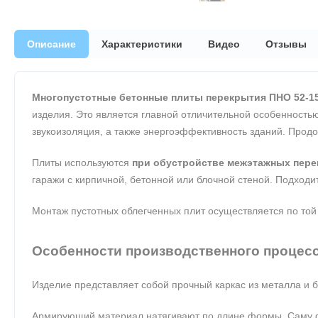
Описание
Характеристики
Видео
Отзывы
Многопустотные бетонные плиты перекрытия ПНО 52-15
изделия. Это является главной отличительной особенностью
звукоизоляция, а также энергоэффективность зданий. Прод
Плиты используются
при обустройстве межэтажных пере
гаражи с кирпичной, бетонной или блочной стеной. Подходит
Монтаж пустотных облегченных плит осуществляется по той
Особенности производственного процес
Изделие представляет собой прочный каркас из металла и
Армирующий материал натягивают по длине формы. Саму фо