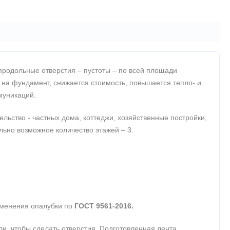
продольные отверстия – пустоты – по всей площади
 на фундамент, снижается стоимость, повышается тепло- и
муникаций.
ьство - частных дома, коттеджи, хозяйственные постройки,
ально возможное количество этажей – 3.
именения опалубки по
ГОСТ 9561-2016.
, чтобы сделать отверстия. Подготовленная лента