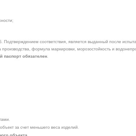
хности;
6. Подтверждением соответствия, является выданный после испы
та производства, формула маркировки, морозостойкость и водонеп
й паспорт обязателен
.
тами.
 объект за счет меньшего веса изделий.
ного объекта
.