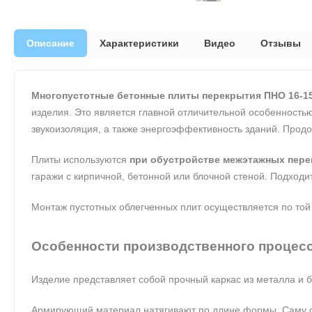
Описание
Характеристики
Видео
Отзывы
Многопустотные бетонные плиты перекрытия ПНО 16-15
изделия. Это является главной отличительной особенностью
звукоизоляция, а также энергоэффективность зданий. Прод
Плиты используются
при обустройстве межэтажных пере
гаражи с кирпичной, бетонной или блочной стеной. Подходит
Монтаж пустотных облегченных плит осуществляется по той
Особенности производственного процес
Изделие представляет собой прочный каркас из металла и
Армирующий материал натягивают по длине формы. Саму фо