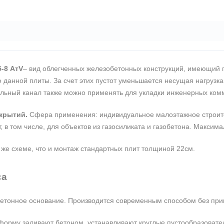
-8 АтV
– вид облегченных железобетонных конструкций, имеющий 
 данной плиты. За счет этих пустот уменьшается несущая нагрузка
ольный канал также можно применять для укладки инженерных ком
крытий.
Сфера применения: индивидуальное малоэтажное строител
, в том числе, для объектов из газосиликата и газобетона. Максим
 же схеме, что и монтаж стандартных плит толщиной 22см.
са
 бетонное основание. Производится современным способом без пр
рму заливают бетоном, устанавливают круглые пустообразователи