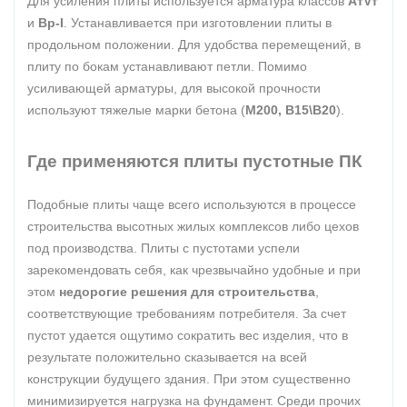
Для усиления плиты используется арматура классов
АтVт
и
Вр-I
. Устанавливается при изготовлении плиты в
продольном положении. Для удобства перемещений, в
плиту по бокам устанавливают петли. Помимо
усиливающей арматуры, для высокой прочности
используют тяжелые марки бетона (
М200, В15\В20
).
Где применяются плиты пустотные ПК
Подобные плиты чаще всего используются в процессе
строительства высотных жилых комплексов либо цехов
под производства. Плиты с пустотами успели
зарекомендовать себя, как чрезвычайно удобные и при
этом
недорогие решения для строительства
,
соответствующие требованиям потребителя. За счет
пустот удается ощутимо сократить вес изделия, что в
результате положительно сказывается на всей
конструкции будущего здания. При этом существенно
минимизируется нагрузка на фундамент. Среди прочих