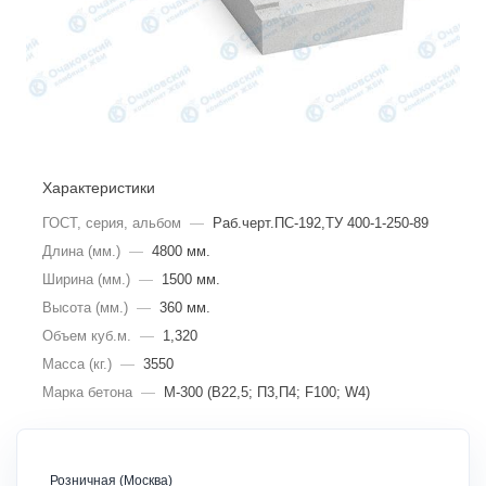
Характеристики
ГОСТ, серия, альбом
—
Раб.черт.ПС-192,ТУ 400-1-250-89
Длина (мм.)
—
4800 мм.
Ширина (мм.)
—
1500 мм.
Высота (мм.)
—
360 мм.
Объем куб.м.
—
1,320
Масса (кг.)
—
3550
Марка бетона
—
М-300 (В22,5; П3,П4; F100; W4)
Розничная (Москва)