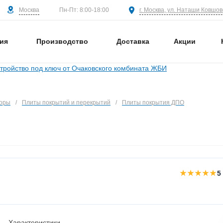
Москва
г. Москва, ул. Наташи Ковшово
Пн-Пт: 8:00-18:00
ия
Производство
Доставка
Акции
торы
/
Плиты покрытий и перекрытий
/
Плиты покрытия ДПО
★★★★★
5
Характеристики