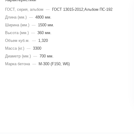
ГОСТ, серия, альбом
—
ГОСТ 13015-2012;Альбом ПС-192
Длина (мм.)
—
4800 мм.
Ширина (мм.)
—
1500 мм.
Высота (мм.)
—
360 мм.
Объем куб.м.
—
1,320
Масса (кг.)
—
3300
Диаметр (мм.)
—
700 мм.
Марка бетона
—
M-300 (F150, W6)