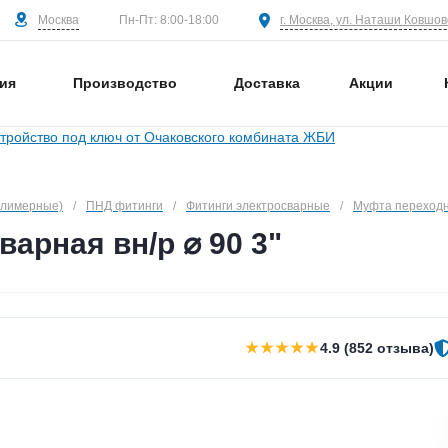
Москва
г. Москва, ул. Наташи Ковшово
Пн-Пт: 8:00-18:00
ия
Производство
Доставка
Акции
олимерные)
/
ПНД фитинги
/
Фитинги электросварные
/
Муфта переходн
арная вн/р ⌀ 90 3"
★★★★★
4.9 (852 отзыва)