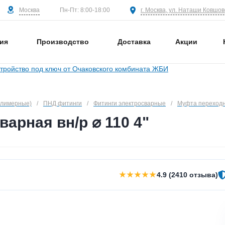
Москва
г. Москва, ул. Наташи Ковшово
Пн-Пт: 8:00-18:00
ия
Производство
Доставка
Акции
олимерные)
/
ПНД фитинги
/
Фитинги электросварные
/
Муфта переходн
арная вн/р ⌀ 110 4"
★★★★★
4.9 (2410 отзыва)