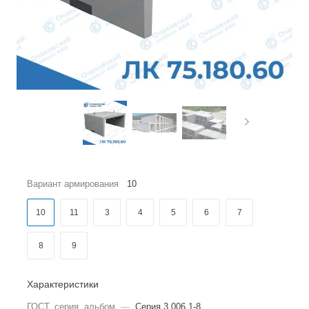
Вариант армирования
10
10
11
3
4
5
6
7
8
9
Характеристики
ГОСТ, серия, альбом
—
Серия 3.006.1-8