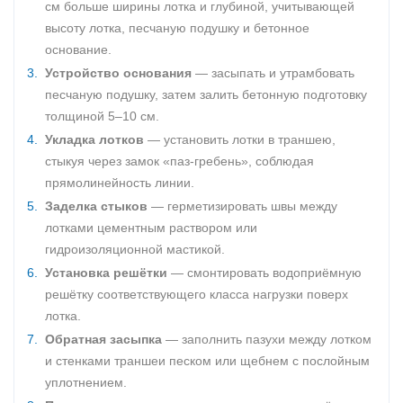
см больше ширины лотка и глубиной, учитывающей
высоту лотка, песчаную подушку и бетонное
основание.
Устройство основания
— засыпать и утрамбовать
песчаную подушку, затем залить бетонную подготовку
толщиной 5–10 см.
Укладка лотков
— установить лотки в траншею,
стыкуя через замок «паз-гребень», соблюдая
прямолинейность линии.
Заделка стыков
— герметизировать швы между
лотками цементным раствором или
гидроизоляционной мастикой.
Установка решётки
— смонтировать водоприёмную
решётку соответствующего класса нагрузки поверх
лотка.
Обратная засыпка
— заполнить пазухи между лотком
и стенками траншеи песком или щебнем с послойным
уплотнением.