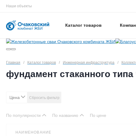
Наши объекты
Каталог товаров
Компан
Главная
/
Каталог товаров
/
Инженерная инфраструктура
/
Коллек
фундамент стаканного типа
Цена
Сбросить фильтр
По популярности
По названию
По цене
НАИМЕНОВАНИЕ