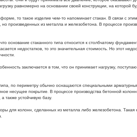
грузку равномерно на основании своей конструкции, на которой бу
 форме, то такое изделие чем-то напоминает стакан. В связи с эти
, но произведенных из металла и железобетона. В процессе произ
 что основание стаканного типа относится к столбчатому фундаме
касается недостатков, то это значительная стоимость. Но этот нед
чности.
обенность заключается в том, что он принимает нагрузку, поступа
 типа, по периметру обычно оснащаются специальными арматурны
диное несущее покрытие. В процессе производства бетонной колон
а также устойчивую базу.
поры для колонн, сделанных из металла либо железобетона. Такая
.