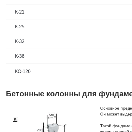
К-21
К-25
К-32
К-36
КО-120
Бетонные колонны для фундамен
Основное предн
Он может выдерж
Такой фундамент
колонн нужной 