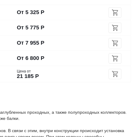
От
5 325
Р
От
5 775
Р
От
7 955
Р
От
6 800
Р
Цена от
21 185
Р
аглубленных проходных, а также полупроходных коллекторов.
кже балки.
в. В связи с этим, внутри конструкции происходит установка
для плиты своим весом. При этом колонны способны