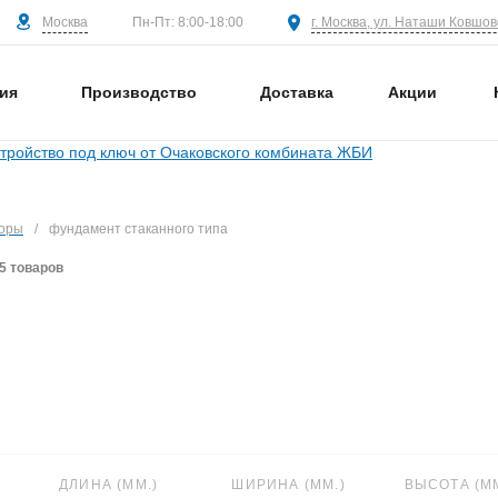
Москва
г. Москва, ул. Наташи Ковшово
Пн-Пт: 8:00-18:00
ия
Производство
Доставка
Акции
торы
/
фундамент стаканного типа
5 товаров
ДЛИНА (ММ.)
ШИРИНА (ММ.)
ВЫСОТА (ММ