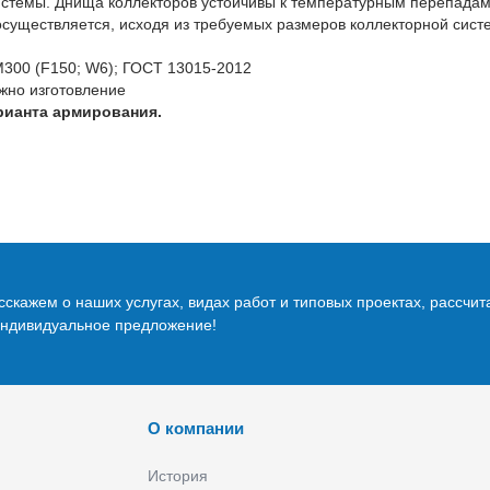
истемы. Днища коллекторов устойчивы к температурным перепада
осуществляется, исходя из требуемых размеров коллекторной сист
M300 (F150; W6); ГОСТ 13015-2012
жно изготовление
рианта армирования.
скажем о наших услугах, видах работ и типовых проектах, рассчит
индивидуальное предложение!
О компании
История