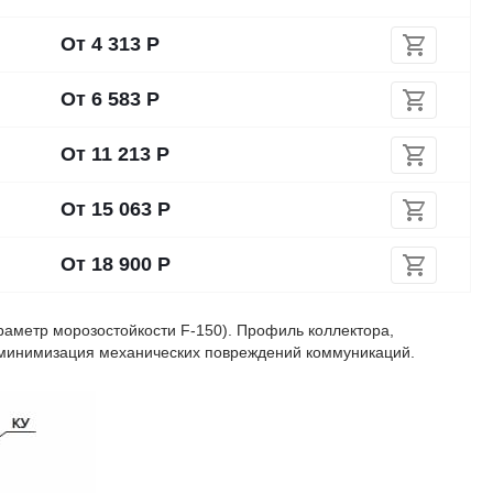
От
4 313
Р
От
6 583
Р
От
11 213
Р
От
15 063
Р
От
18 900
Р
араметр морозостойкости F-150). Профиль коллектора,
 минимизация механических повреждений коммуникаций.