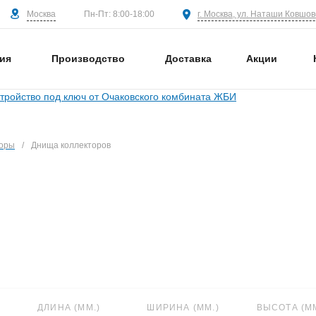
Москва
г. Москва, ул. Наташи Ковшово
Пн-Пт: 8:00-18:00
ия
Производство
Доставка
Акции
торы
/
Днища коллекторов
ДЛИНА (ММ.)
ШИРИНА (ММ.)
ВЫСОТА (ММ