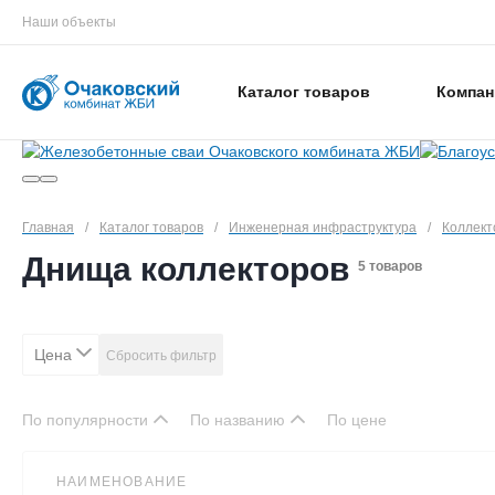
Наши объекты
Каталог товаров
Компан
Главная
/
Каталог товаров
/
Инженерная инфраструктура
/
Коллек
Днища коллекторов
5 товаров
Цена
Сбросить фильтр
По популярности
По названию
По цене
НАИМЕНОВАНИЕ