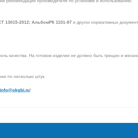
ии рекомендаций производителя по установке и использованию;
Т 13015-2012; АльбомРК 1101-87
и других нормативных документ
роль качества. На готовом изделии не должно быть трещин и меха
ии по несколько штук.
info@okgbi.ru
!