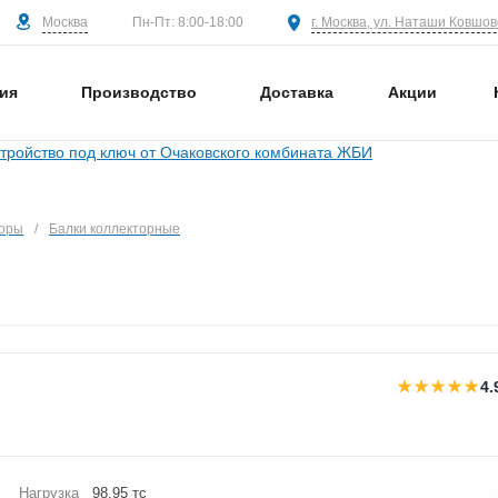
Москва
г. Москва, ул. Наташи Ковшово
Пн-Пт: 8:00-18:00
ия
Производство
Доставка
Акции
торы
/
Балки коллекторные
★★★★★
4.
Нагрузка
98,95 тс