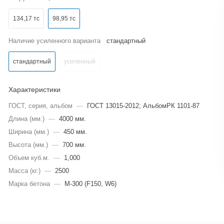
134,17 тс
98,95 тс
Наличие усиленного варианта
стандартный
стандартный
усиленный
Характеристики
ГОСТ, серия, альбом
—
ГОСТ 13015-2012; АльбомРК 1101-87
Длина (мм.)
—
4000 мм.
Ширина (мм.)
—
450 мм.
Высота (мм.)
—
700 мм.
Объем куб.м.
—
1,000
Масса (кг.)
—
2500
Марка бетона
—
M-300 (F150, W6)