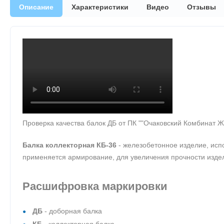
Описание
Характеристики
Видео
Отзывы
Проверка качества балок ДБ от ПК ""Очаковский Комбинат 
Балка коллекторная КБ-36
- железобетонное изделие, исп
применяется армирование, для увеличения прочности издел
Расшифровка маркировки
ДБ
- доборная балка
КБ
- коллекторная балка