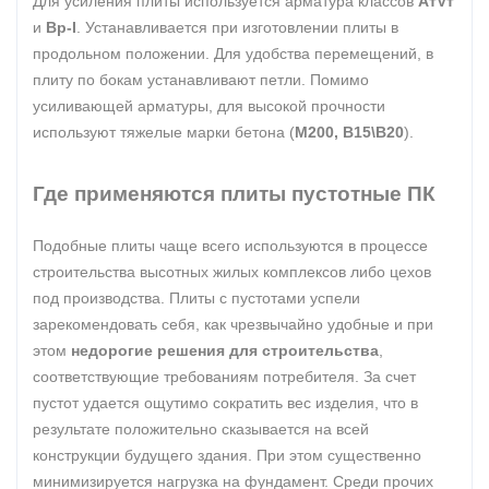
Для усиления плиты используется арматура классов
АтVт
и
Вр-I
. Устанавливается при изготовлении плиты в
продольном положении. Для удобства перемещений, в
плиту по бокам устанавливают петли. Помимо
усиливающей арматуры, для высокой прочности
используют тяжелые марки бетона (
М200, В15\В20
).
Где применяются плиты пустотные ПК
Подобные плиты чаще всего используются в процессе
строительства высотных жилых комплексов либо цехов
под производства. Плиты с пустотами успели
зарекомендовать себя, как чрезвычайно удобные и при
этом
недорогие решения для строительства
,
соответствующие требованиям потребителя. За счет
пустот удается ощутимо сократить вес изделия, что в
результате положительно сказывается на всей
конструкции будущего здания. При этом существенно
минимизируется нагрузка на фундамент. Среди прочих