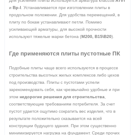
Для усиления плиты используется арматура классов
АтVт
и
Вр-I
. Устанавливается при изготовлении плиты в
продольном положении. Для удобства перемещений, в
плиту по бокам устанавливают петли. Помимо
усиливающей арматуры, для высокой прочности
используют тяжелые марки бетона (
М200, В15\В20
).
Где применяются плиты пустотные ПК
Подобные плиты чаще всего используются в процессе
строительства высотных жилых комплексов либо цехов
под производства. Плиты с пустотами успели
зарекомендовать себя, как чрезвычайно удобные и при
этом
недорогие решения для строительства
,
соответствующие требованиям потребителя. За счет
пустот удается ощутимо сократить вес изделия, что в
результате положительно сказывается на всей
конструкции будущего здания. При этом существенно
минимизируется нагрузка на фундамент. Среди прочих