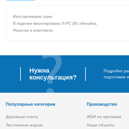
Изготавливаем сами.
В изделие вмонтирована Л-РС (В) обечайка.
Решетка в комплекте.
Нужна
Подробно рас
консультация?
подготовим 
Популярные категории
Производство
Дорожные плиты
ЖБИ по чертежам
Лестничные марши
Наши объекты