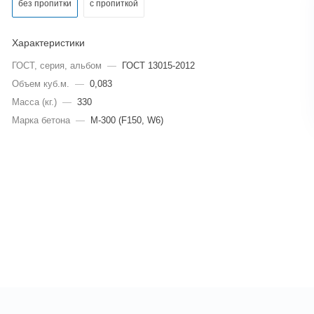
без пропитки
с пропиткой
Характеристики
ГОСТ, серия, альбом
—
ГОСТ 13015-2012
Объем куб.м.
—
0,083
Масса (кг.)
—
330
Марка бетона
—
M-300 (F150, W6)