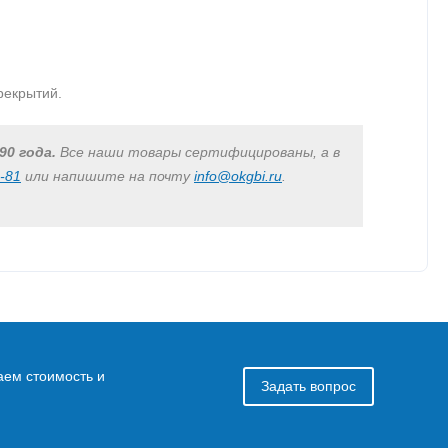
рекрытий.
90 года.
Все наши товары сертифицированы, а в
0-81
или напишите на почту
info@okgbi.ru
.
аем стоимость и
Задать вопрос