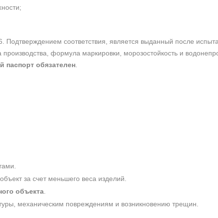
хности;
6. Подтверждением соответствия, является выданный после испы
та производства, формула маркировки, морозостойкость и водонеп
й паспорт обязателен
.
тами.
 объект за счет меньшего веса изделий.
ного объекта
.
атуры, механическим повреждениям и возникновению трещин.