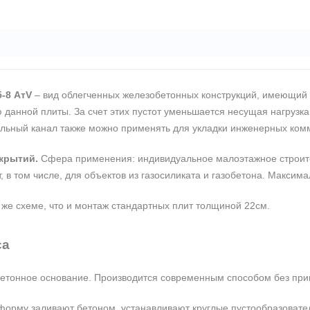
-8 АтV
– вид облегченных железобетонных конструкций, имеющий 
 данной плиты. За счет этих пустот уменьшается несущая нагрузка
ольный канал также можно применять для укладки инженерных ком
крытий.
Сфера применения: индивидуальное малоэтажное строител
, в том числе, для объектов из газосиликата и газобетона. Максим
 же схеме, что и монтаж стандартных плит толщиной 22см.
са
 бетонное основание. Производится современным способом без пр
рму заливают бетоном, устанавливают круглые пустообразователи