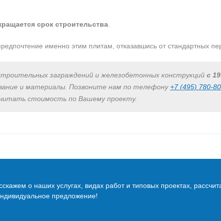
кращается срок строительства
.
редпочтение именно этим плитам, отказавшись от стандартных пе
строительных заграждений и железобетонных конструкций
с 19
ование и материалы. Позвоните нам по телефону
+7 (495) 780-8
считать стоимость по Вашему проекту.
скажем о наших услугах, видах работ и типовых проектах, рассчит
индивидуальное предложение!