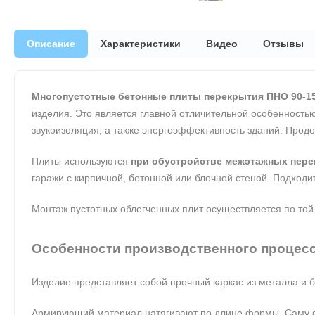
Описание
Характеристики
Видео
Отзывы
Многопустотные бетонные плиты перекрытия ПНО 90-15
изделия. Это является главной отличительной особенностью
звукоизоляция, а также энергоэффективность зданий. Прод
Плиты используются
при обустройстве межэтажных пере
гаражи с кирпичной, бетонной или блочной стеной. Подходит
Монтаж пустотных облегченных плит осуществляется по той
Особенности производственного процес
Изделие представляет собой прочный каркас из металла и
Армирующий материал натягивают по длине формы. Саму фо