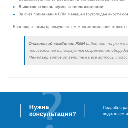
Высокая степень шумо- и теплоизоляции.
За счет применения ГПМ меньшей грузоподъемности
со
Благодаря таким преимуществам многие компании отдают п
Очаковский комбинат ЖБИ
работает на рынке 
производстве используется современное оборуд
Менеджер готов ответить на все вопросы и рас
Нужна
Подробно рас
консультация?
подготовим 