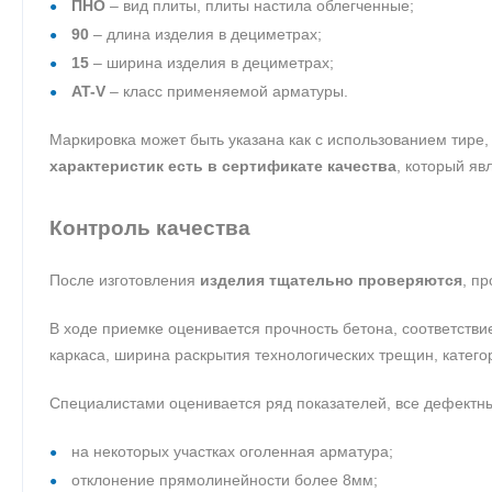
ПНО
– вид плиты, плиты настила облегченные;
90
– длина изделия в дециметрах;
15
– ширина изделия в дециметрах;
AT-V
– класс применяемой арматуры.
Маркировка может быть указана как с использованием тире, 
характеристик есть в сертификате качества
, который яв
Контроль качества
После изготовления
изделия тщательно проверяются
, п
В ходе приемке оценивается прочность бетона, соответстви
каркаса, ширина раскрытия технологических трещин, катего
Специалистами оценивается ряд показателей, все дефектны
на некоторых участках оголенная арматура;
отклонение прямолинейности более 8мм;