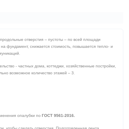
продольные отверстия – пустоты – по всей площади
 на фундамент, снижается стоимость, повышается тепло- и
муникаций.
ьство - частных дома, коттеджи, хозяйственные постройки,
ально возможное количество этажей – 3.
именения опалубки по
ГОСТ 9561-2016.
, чтобы сделать отверстия. Подготовленная лента