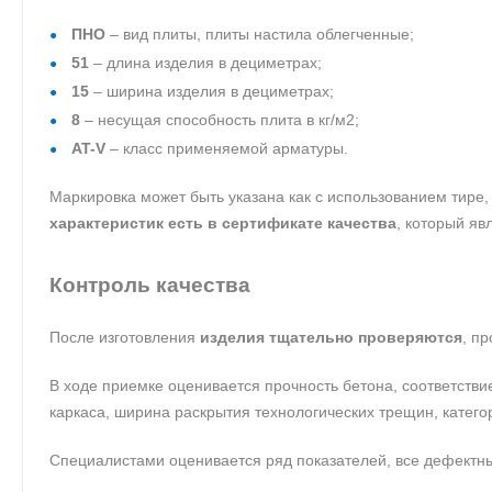
ПНО
– вид плиты, плиты настила облегченные;
51
– длина изделия в дециметрах;
15
– ширина изделия в дециметрах;
8
– несущая способность плита в кг/м2;
AT-V
– класс применяемой арматуры.
Маркировка может быть указана как с использованием тире, 
характеристик есть в сертификате качества
, который яв
Контроль качества
После изготовления
изделия тщательно проверяются
, п
В ходе приемке оценивается прочность бетона, соответстви
каркаса, ширина раскрытия технологических трещин, катего
Специалистами оценивается ряд показателей, все дефектны