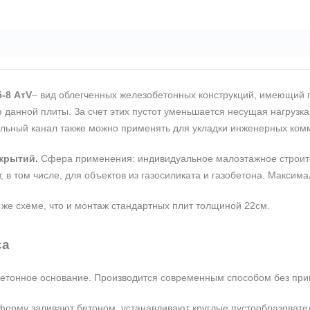
-8 АтV
– вид облегченных железобетонных конструкций, имеющий 
 данной плиты. За счет этих пустот уменьшается несущая нагрузка
ольный канал также можно применять для укладки инженерных ком
крытий.
Сфера применения: индивидуальное малоэтажное строител
, в том числе, для объектов из газосиликата и газобетона. Максим
 же схеме, что и монтаж стандартных плит толщиной 22см.
са
 бетонное основание. Производится современным способом без пр
рму заливают бетоном, устанавливают круглые пустообразователи