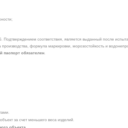
хности;
6. Подтверждением соответствия, является выданный после испы
та производства, формула маркировки, морозостойкость и водонеп
й паспорт обязателен
.
тами.
 объект за счет меньшего веса изделий.
ного объекта
.