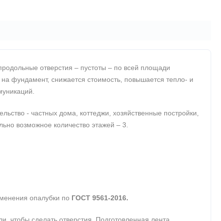
продольные отверстия – пустоты – по всей площади
 на фундамент, снижается стоимость, повышается тепло- и
муникаций.
ьство - частных дома, коттеджи, хозяйственные постройки,
ально возможное количество этажей – 3.
именения опалубки по
ГОСТ 9561-2016.
, чтобы сделать отверстия. Подготовленная лента