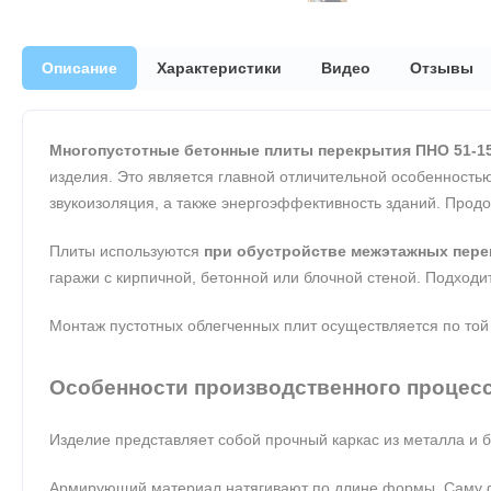
Описание
Характеристики
Видео
Отзывы
Многопустотные бетонные плиты перекрытия ПНО 51-15
изделия. Это является главной отличительной особенностью
звукоизоляция, а также энергоэффективность зданий. Прод
Плиты используются
при обустройстве межэтажных пере
гаражи с кирпичной, бетонной или блочной стеной. Подходит
Монтаж пустотных облегченных плит осуществляется по той
Особенности производственного процес
Изделие представляет собой прочный каркас из металла и
Армирующий материал натягивают по длине формы. Саму фо