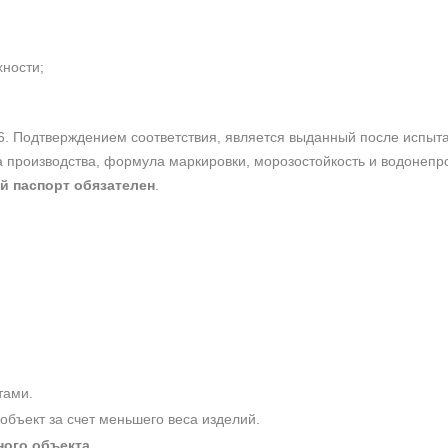
хности;
6. Подтверждением соответствия, является выданный после испы
та производства, формула маркировки, морозостойкость и водонеп
й паспорт обязателен
.
тами.
 объект за счет меньшего веса изделий.
ного объекта
.