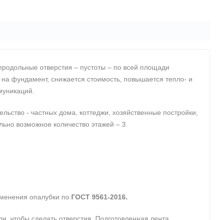
продольные отверстия – пустоты – по всей площади
 на фундамент, снижается стоимость, повышается тепло- и
муникаций.
ьство - частных дома, коттеджи, хозяйственные постройки,
ально возможное количество этажей – 3.
именения опалубки по
ГОСТ 9561-2016.
, чтобы сделать отверстия. Подготовленная лента