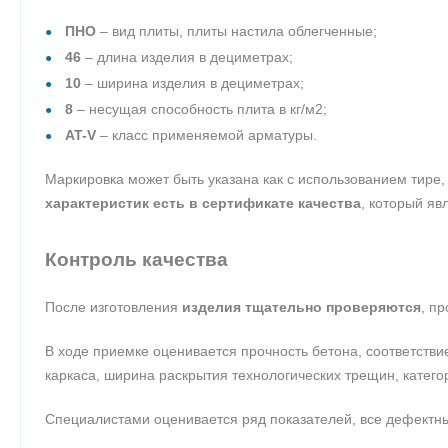
ПНО
– вид плиты, плиты настила облегченные;
46
– длина изделия в дециметрах;
10
– ширина изделия в дециметрах;
8
– несущая способность плита в кг/м2;
AT-V
– класс применяемой арматуры.
Маркировка может быть указана как с использованием тире, 
характеристик есть в сертификате качества
, который яв
Контроль качества
После изготовления
изделия тщательно проверяются
, п
В ходе приемке оценивается прочность бетона, соответстви
каркаса, ширина раскрытия технологических трещин, катего
Специалистами оценивается ряд показателей, все дефектны