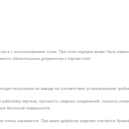
так и с использованием точки. При этом порядок может быть измен
ляется обязательным документом к партии плит.
роходят испытания на заводе на соответствие установленным требо
е рабочему чертежу, прочность сварных соединений, точность гео
рия бетонной поверхности.
е плиты изымаются. При каких дефектах изделие считается брако