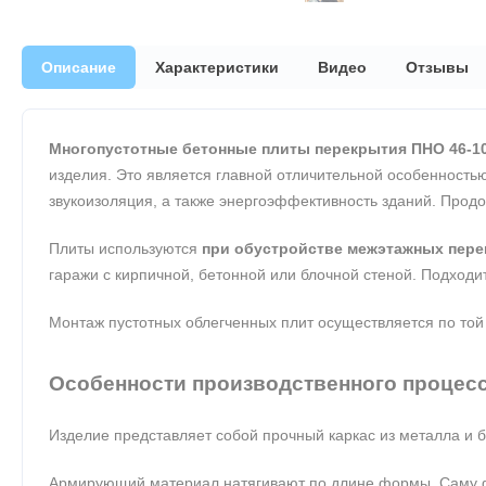
Описание
Характеристики
Видео
Отзывы
Многопустотные бетонные плиты перекрытия ПНО 46-10
изделия. Это является главной отличительной особенностью
звукоизоляция, а также энергоэффективность зданий. Прод
Плиты используются
при обустройстве межэтажных пере
гаражи с кирпичной, бетонной или блочной стеной. Подходит
Монтаж пустотных облегченных плит осуществляется по той
Особенности производственного процес
Изделие представляет собой прочный каркас из металла и
Армирующий материал натягивают по длине формы. Саму фо