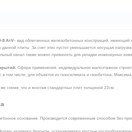
-8 АтV
– вид облегченных железобетонных конструкций, имеющий 
 данной плиты. За счет этих пустот уменьшается несущая нагрузка
ольный канал также можно применять для укладки инженерных ком
крытий.
Сфера применения: индивидуальное малоэтажное строител
, в том числе, для объектов из газосиликата и газобетона. Максим
 же схеме, что и монтаж стандартных плит толщиной 22см.
са
 бетонное основание. Производится современным способом без пр
рму заливают бетоном, устанавливают круглые пустообразователи