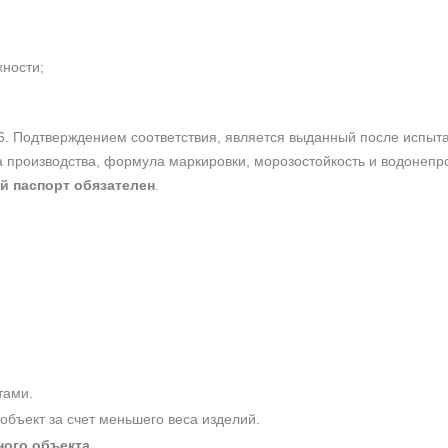
хности;
6. Подтверждением соответствия, является выданный после испы
та производства, формула маркировки, морозостойкость и водонеп
й паспорт обязателен
.
тами.
 объект за счет меньшего веса изделий.
ного объекта
.