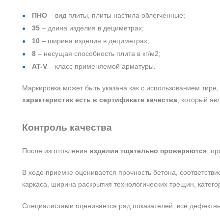
ПНО
– вид плиты, плиты настила облегченные;
35
– длина изделия в дециметрах;
10
– ширина изделия в дециметрах;
8
– несущая способность плита в кг/м2;
AT-V
– класс применяемой арматуры.
Маркировка может быть указана как с использованием тире, 
характеристик есть в сертификате качества
, который яв
Контроль качества
После изготовления
изделия тщательно проверяются
, п
В ходе приемке оценивается прочность бетона, соответстви
каркаса, ширина раскрытия технологических трещин, катего
Специалистами оценивается ряд показателей, все дефектны