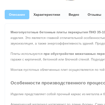
Описание
Характеристики
Видео
Отзывы
Многопустотные бетонные плиты перекрытия ПНО 35-10
изделия. Это является главной отличительной особенностью
звукоизоляция, а также энергоэффективность зданий. Прод
Плиты используются
при обустройстве межэтажных пере
гаражи с кирпичной, бетонной или блочной стеной. Подходит
Монтаж пустотных облегченных плит осуществляется по той
Особенности производственного процес
Изделие представляет собой прочный каркас из металла и
Армирующий материал натягивают по длине формы. Саму фо