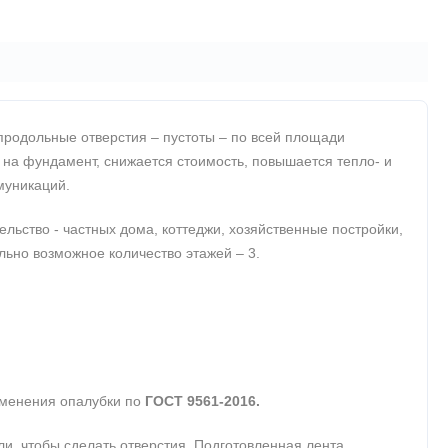
продольные отверстия – пустоты – по всей площади
 на фундамент, снижается стоимость, повышается тепло- и
муникаций.
ьство - частных дома, коттеджи, хозяйственные постройки,
ально возможное количество этажей – 3.
именения опалубки по
ГОСТ 9561-2016.
, чтобы сделать отверстия. Подготовленная лента