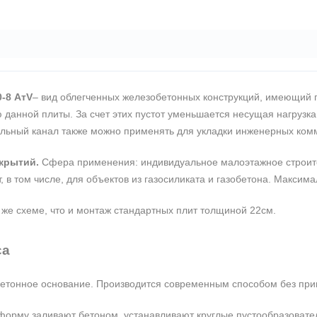
-8 АтV
– вид облегченных железобетонных конструкций, имеющий 
 данной плиты. За счет этих пустот уменьшается несущая нагрузка
ольный канал также можно применять для укладки инженерных ком
крытий.
Сфера применения: индивидуальное малоэтажное строител
, в том числе, для объектов из газосиликата и газобетона. Максим
 же схеме, что и монтаж стандартных плит толщиной 22см.
са
 бетонное основание. Производится современным способом без пр
рму заливают бетоном, устанавливают круглые пустообразователи