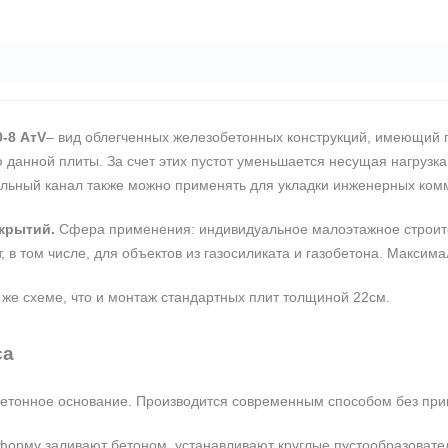
-8 АтV
– вид облегченных железобетонных конструкций, имеющий 
 данной плиты. За счет этих пустот уменьшается несущая нагрузка
ольный канал также можно применять для укладки инженерных ком
крытий.
Сфера применения: индивидуальное малоэтажное строител
, в том числе, для объектов из газосиликата и газобетона. Максим
 же схеме, что и монтаж стандартных плит толщиной 22см.
са
 бетонное основание. Производится современным способом без пр
рму заливают бетоном, устанавливают круглые пустообразователи