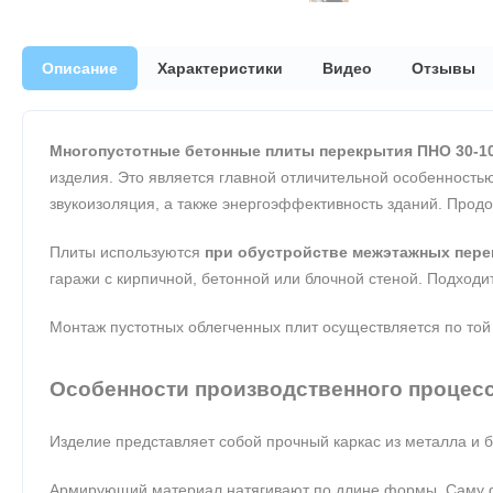
Описание
Характеристики
Видео
Отзывы
Многопустотные бетонные плиты перекрытия ПНО 30-10
изделия. Это является главной отличительной особенностью
звукоизоляция, а также энергоэффективность зданий. Прод
Плиты используются
при обустройстве межэтажных пере
гаражи с кирпичной, бетонной или блочной стеной. Подходит
Монтаж пустотных облегченных плит осуществляется по той
Особенности производственного процес
Изделие представляет собой прочный каркас из металла и
Армирующий материал натягивают по длине формы. Саму фо