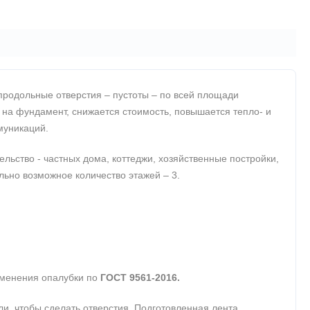
продольные отверстия – пустоты – по всей площади
 на фундамент, снижается стоимость, повышается тепло- и
муникаций.
ьство - частных дома, коттеджи, хозяйственные постройки,
ально возможное количество этажей – 3.
именения опалубки по
ГОСТ 9561-2016.
, чтобы сделать отверстия. Подготовленная лента