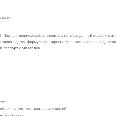
хности;
6. Подтверждением соответствия, является выданный после испы
та производства, формула маркировки, морозостойкость и водонеп
й паспорт обязателен
.
тами.
 объект за счет меньшего веса изделий.
ного объекта
.