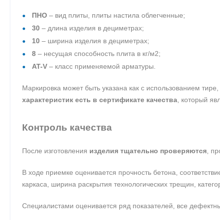
ПНО
– вид плиты, плиты настила облегченные;
30
– длина изделия в дециметрах;
10
– ширина изделия в дециметрах;
8
– несущая способность плита в кг/м2;
AT-V
– класс применяемой арматуры.
Маркировка может быть указана как с использованием тире, 
характеристик есть в сертификате качества
, который яв
Контроль качества
После изготовления
изделия тщательно проверяются
, п
В ходе приемке оценивается прочность бетона, соответстви
каркаса, ширина раскрытия технологических трещин, катего
Специалистами оценивается ряд показателей, все дефектны