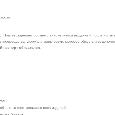
хности;
6. Подтверждением соответствия, является выданный после испы
та производства, формула маркировки, морозостойкость и водонеп
й паспорт обязателен
.
тами.
 объект за счет меньшего веса изделий.
ного объекта
.