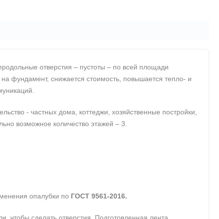
продольные отверстия – пустоты – по всей площади
 на фундамент, снижается стоимость, повышается тепло- и
муникаций.
ьство - частных дома, коттеджи, хозяйственные постройки,
ально возможное количество этажей – 3.
именения опалубки по
ГОСТ 9561-2016.
, чтобы сделать отверстия. Подготовленная лента