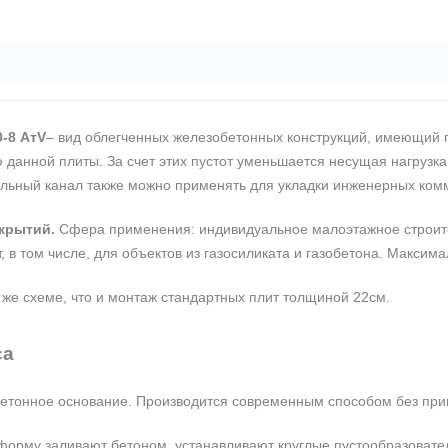
-8 АтV
– вид облегченных железобетонных конструкций, имеющий 
 данной плиты. За счет этих пустот уменьшается несущая нагрузка
ольный канал также можно применять для укладки инженерных ком
крытий.
Сфера применения: индивидуальное малоэтажное строител
, в том числе, для объектов из газосиликата и газобетона. Максим
 же схеме, что и монтаж стандартных плит толщиной 22см.
са
 бетонное основание. Производится современным способом без пр
рму заливают бетоном, устанавливают круглые пустообразователи