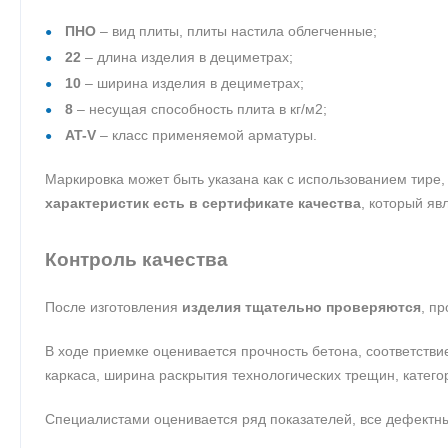
ПНО
– вид плиты, плиты настила облегченные;
22
– длина изделия в дециметрах;
10
– ширина изделия в дециметрах;
8
– несущая способность плита в кг/м2;
AT-V
– класс применяемой арматуры.
Маркировка может быть указана как с использованием тире, 
характеристик есть в сертификате качества
, который яв
Контроль качества
После изготовления
изделия тщательно проверяются
, п
В ходе приемке оценивается прочность бетона, соответстви
каркаса, ширина раскрытия технологических трещин, катего
Специалистами оценивается ряд показателей, все дефектны