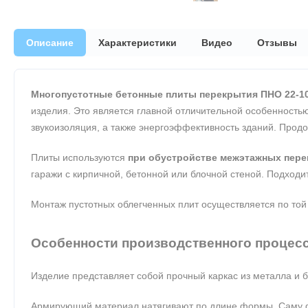
Описание
Характеристики
Видео
Отзывы
Многопустотные бетонные плиты перекрытия ПНО 22-10
изделия. Это является главной отличительной особенностью
звукоизоляция, а также энергоэффективность зданий. Прод
Плиты используются
при обустройстве межэтажных пере
гаражи с кирпичной, бетонной или блочной стеной. Подходит
Монтаж пустотных облегченных плит осуществляется по той
Особенности производственного процес
Изделие представляет собой прочный каркас из металла и
Армирующий материал натягивают по длине формы. Саму фо